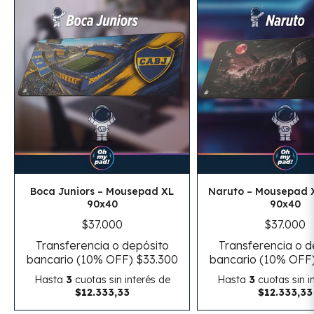
Boca Juniors – Mousepad XL
Naruto – Mousepad 
90x40
90x40
$37.000
$37.000
Transferencia o depósito
Transferencia o d
bancario (10% OFF)
$33.300
bancario (10% OFF
Hasta
3
cuotas sin interés
de
Hasta
3
cuotas sin i
$12.333,33
$12.333,33