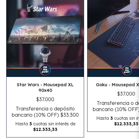
Star Wars - Mousepad XL
Goku - Mousepad X
90x40
$37.000
$37.000
Transferencia o d
Transferencia o depósito
bancario (10% OFF
bancario (10% OFF)
$33.300
Hasta
3
cuotas sin i
Hasta
3
cuotas sin interés
de
$12.333,33
$12.333,33