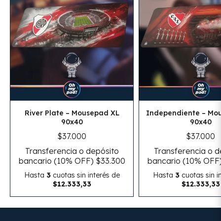
River Plate – Mousepad XL
Independiente – Mo
90x40
90x40
$37.000
$37.000
Transferencia o depósito
Transferencia o d
bancario (10% OFF)
$33.300
bancario (10% OFF
Hasta
3
cuotas sin interés
de
Hasta
3
cuotas sin i
$12.333,33
$12.333,33