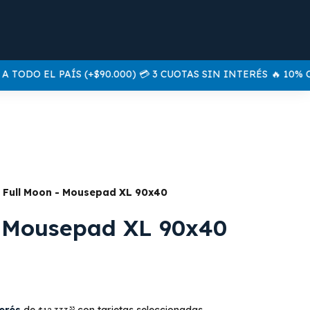
ODO EL PAÍS (+$90.000) 💳 3 CUOTAS SIN INTERÉS
🔥 10% OF
Full Moon - Mousepad XL 90x40
- Mousepad XL 90x40
terés
de
con tarjetas seleccionadas
33