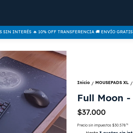
SIN INTERÉS
🔥 10% OFF TRANSFERENCIA 🚚 ENVÍO GRATIS A T
Inicio
MOUSEPADS XL
/
/
Full Moon 
$37.000
51
Precio sin impuestos
$30.578
Hasta
3 cuotas sin in