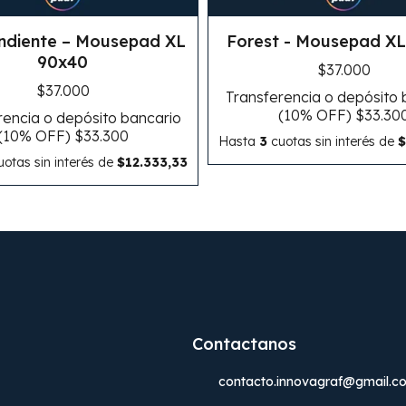
ndiente – Mousepad XL
Forest - Mousepad X
90x40
$37.000
$37.000
Transferencia o depósito 
(10% OFF)
$33.30
rencia o depósito bancario
(10% OFF)
$33.300
Hasta
3
cuotas sin interés
de
$
otas sin interés
de
$12.333,33
Contactanos
contacto.innovagraf@gmail.c