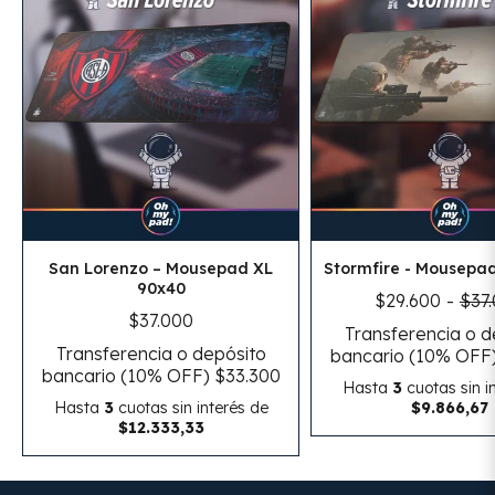
San Lorenzo – Mousepad XL
Stormfire - Mousepa
90x40
$29.600
-
$37
$37.000
Transferencia o d
Transferencia o depósito
bancario (10% OFF
bancario (10% OFF)
$33.300
Hasta
3
cuotas sin i
Hasta
3
cuotas sin interés
de
$9.866,67
$12.333,33