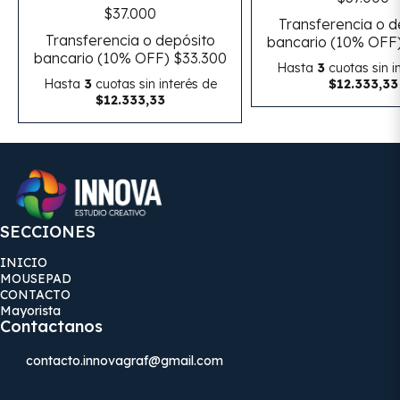
$37.000
Transferencia o d
Transferencia o depósito
bancario (10% OFF
bancario (10% OFF)
$33.300
Hasta
3
cuotas sin i
Hasta
3
cuotas sin interés
de
$12.333,33
$12.333,33
SECCIONES
INICIO
MOUSEPAD
CONTACTO
Mayorista
Contactanos
contacto.innovagraf@gmail.com