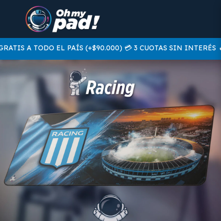
TIS A TODO EL PAÍS (+$90.000) 💳 3 CUOTAS SIN INTERÉS
🔥