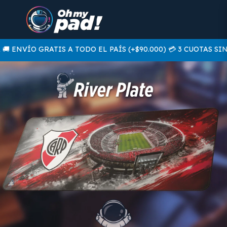
 ENVÍO GRATIS A TODO EL PAÍS (+$90.000) 💳 3 CUOTAS SIN 