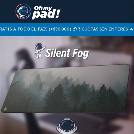
IS A TODO EL PAÍS (+$90.000) 💳 3 CUOTAS SIN INTERÉS
🔥 