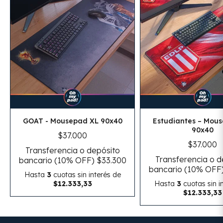
GOAT - Mousepad XL 90x40
Estudiantes – Mou
90x40
$37.000
$37.000
Transferencia o depósito
Transferencia o d
bancario (10% OFF)
$33.300
bancario (10% OFF
Hasta
3
cuotas sin interés
de
$12.333,33
Hasta
3
cuotas sin i
$12.333,33