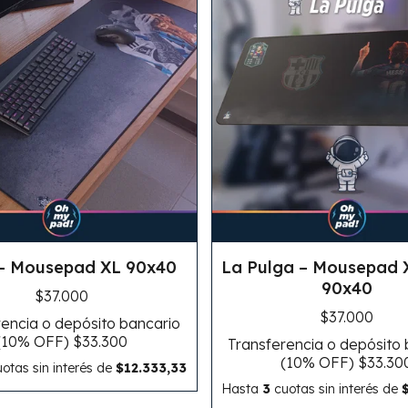
- Mousepad XL 90x40
La Pulga – Mousepad 
90x40
$37.000
$37.000
encia o depósito bancario
(10% OFF)
$33.300
Transferencia o depósito
(10% OFF)
$33.30
otas sin interés
de
$12.333,33
Hasta
3
cuotas sin interés
de