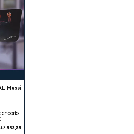
XL Messi
 bancario
0
$12.333,33