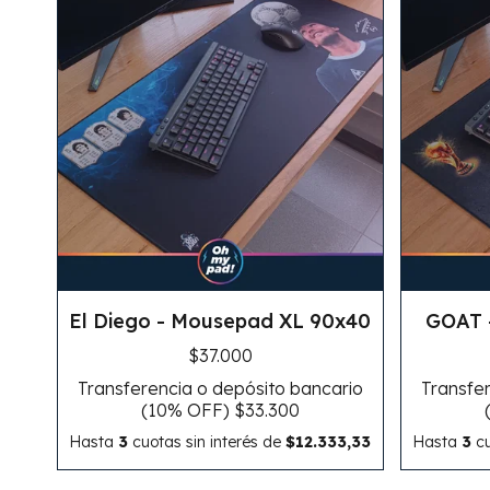
El Diego - Mousepad XL 90x40
GOAT 
$37.000
Transferencia o depósito bancario
Transfer
(10% OFF)
$33.300
Hasta
3
cuotas sin interés
de
$12.333,33
Hasta
3
cu