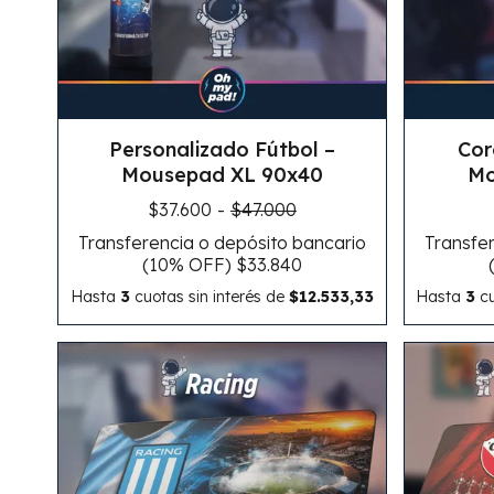
Personalizado Fútbol –
Cor
Mousepad XL 90x40
Mo
$37.600
-
$47.000
Transferencia o depósito bancario
Transfer
(10% OFF)
$33.840
Hasta
3
cuotas sin interés
de
$12.533,33
Hasta
3
cu