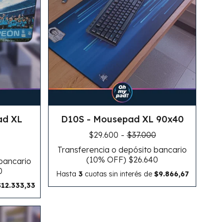
ad XL
D10S - Mousepad XL 90x40
$29.600
-
$37.000
Transferencia o depósito bancario
(10% OFF)
$26.640
 bancario
0
Hasta
3
cuotas sin interés
de
$9.866,67
$12.333,33