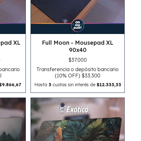
epad XL
Full Moon - Mousepad XL
90x40
0
$37.000
 bancario
Transferencia o depósito bancario
0
(10% OFF)
$33.300
$9.866,67
Hasta
3
cuotas sin interés
de
$12.333,33